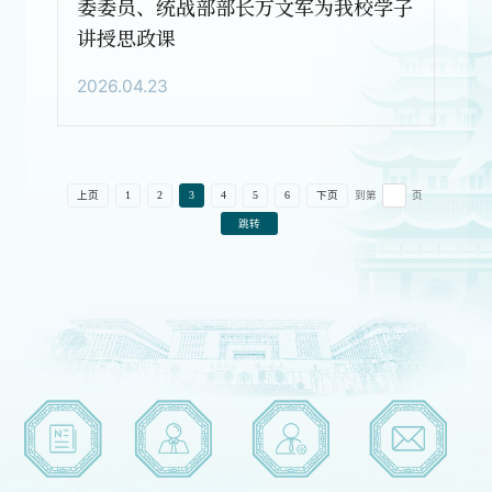
委委员、统战部部长万文军为我校学子
讲授思政课
2026.04.23
到第
页
上页
1
2
3
4
5
6
下页
跳转