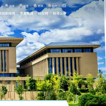
访客
学生
教师
校友
景院新闻网
菁菁校园
校友网
校务公开