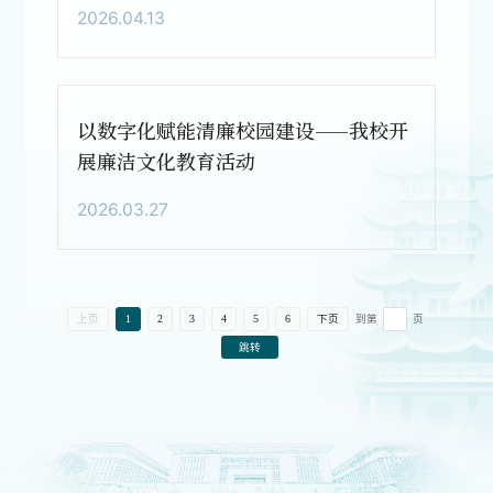
2026.04.13
以数字化赋能清廉校园建设——我校开
展廉洁文化教育活动
2026.03.27
到第
页
上页
1
2
3
4
5
6
下页
跳转