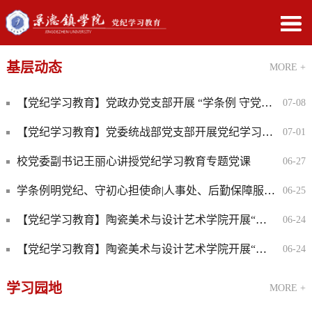
基层动态
MORE +
【党纪学习教育】党政办党支部开展 “学条例 守党纪 明底线 知敬畏”主题党日
07-08
【党纪学习教育】党委统战部党支部开展党纪学习教育主题党日
07-01
校党委副书记王丽心讲授党纪学习教育专题党课
06-27
学条例明党纪、守初心担使命|人事处、后勤保障服务处、保卫处党支部开展党纪学习教育主题党日
06-25
【党纪学习教育】陶瓷美术与设计艺术学院开展“循足迹 悟思想 守党纪 担使命”主题党日
06-24
【党纪学习教育】陶瓷美术与设计艺术学院开展“循足迹 悟思想 守党纪 担使命”主题党日
06-24
学习园地
MORE +